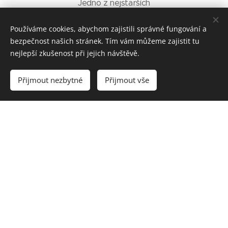
Jedno z nejstarších
hudebních těles v České
republice založené v roce
Používáme cookies, abychom zajistili správné fungování a
bezpečnost našich stránek. Tím vám můžeme zajistit tu
1953 a od té doby souvisle
nejlepší zkušenost při jejich návštěvě.
Josefem Vinšem
vedené
,
vždy jedním ze tří generací
vynikajících muzikantů,
Přijmout nezbytné
Přijmout vše
Vytvořit stránky
Vytvořte si webové stránky zdarma!
žijících na úpatí hradu
Hazmburk v malebné
krajině Českého středohoří.
© 2017 Ing. Marek Zrostlík, Nepomuckých 749/17, Praha 9, 199 00
Vytvořeno službou
Webnode
Cookies